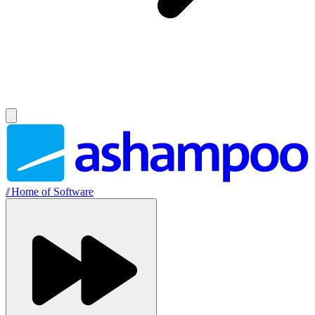
//
Home of Software