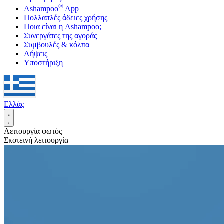
®
Ashampoo
App
Πολλαπλές άδειες χρήσης
Ποια είναι η Ashampoo;
Συνεργάτες της αγοράς
Συμβουλές & κόλπα
Λήψεις
Υποστήριξη
Ελλάς
Λειτουργία φωτός
Σκοτεινή λειτουργία