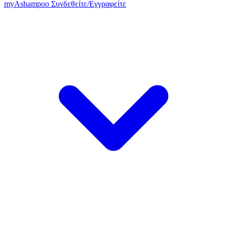
my
Ashampoo
Συνδεθείτε
/
Εγγραφείτε