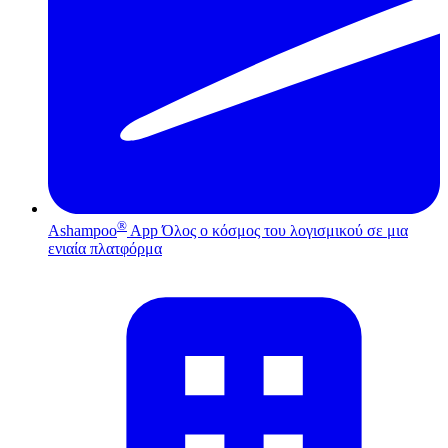
®
Ashampoo
App
Όλος ο κόσμος του λογισμικού σε μια
ενιαία πλατφόρμα