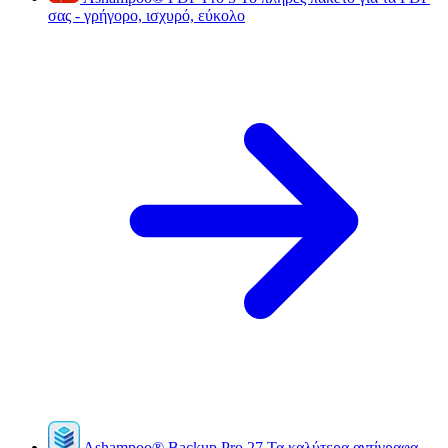
σας - γρήγορο, ισχυρό, εύκολο
Ashampoo
®
Backup Pro 27
Τα καλύτερα αντίγραφα