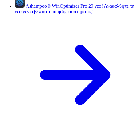
Ashampoo
®
WinOptimizer Pro 29
νέο!
Ανακαλύψτε τη
νέα γενιά βελτιστοποίησης συστήματος!