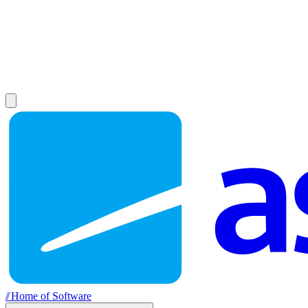
//
Home of Software