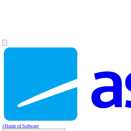
//
Home of Software