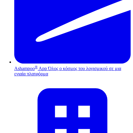
®
Ashampoo
App
Όλος ο κόσμος του λογισμικού σε μια
ενιαία πλατφόρμα