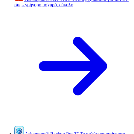
σας - γρήγορο, ισχυρό, εύκολο
Ashampoo
®
Backup Pro 27
Τα καλύτερα αντίγραφα