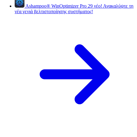
Ashampoo
®
WinOptimizer Pro 29
νέο!
Ανακαλύψτε τη
νέα γενιά βελτιστοποίησης συστήματος!