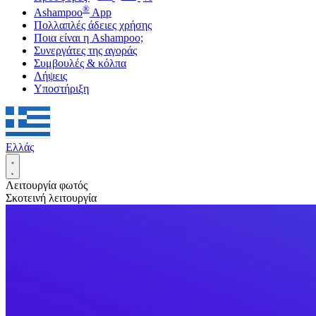
®
Ashampoo
App
Πολλαπλές άδειες χρήσης
Ποια είναι η Ashampoo;
Συνεργάτες της αγοράς
Συμβουλές & κόλπα
Λήψεις
Υποστήριξη
Ελλάς
Λειτουργία φωτός
Σκοτεινή λειτουργία