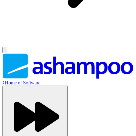
//
Home of Software