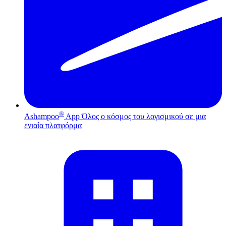
®
Ashampoo
App
Όλος ο κόσμος του λογισμικού σε μια
ενιαία πλατφόρμα