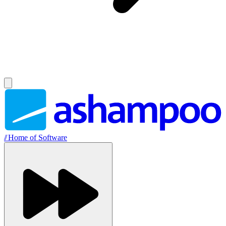
//
Home of Software