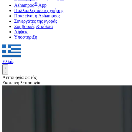
®
Ashampoo
App
Πολλαπλές άδειες χρήσης
Ποια είναι η Ashampoo;
Συνεργάτες της αγοράς
Συμβουλές & κόλπα
Λήψεις
Υποστήριξη
Ελλάς
Λειτουργία φωτός
Σκοτεινή λειτουργία