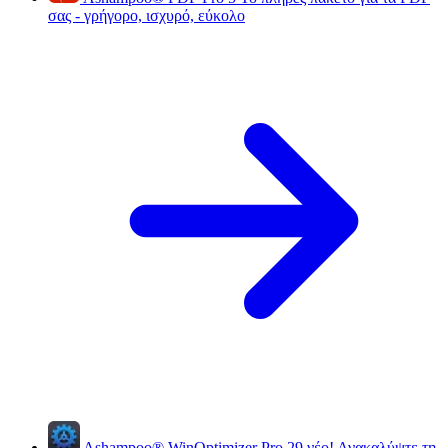
σας - γρήγορο, ισχυρό, εύκολο
Ashampoo
®
WinOptimizer Pro 29
νέο!
Ανακαλύψτε τη