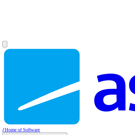
//
Home of Software