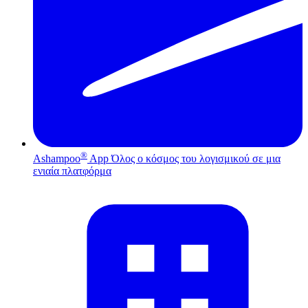
®
Ashampoo
App
Όλος ο κόσμος του λογισμικού σε μια
ενιαία πλατφόρμα