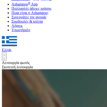
®
Ashampoo
App
Πολλαπλές άδειες χρήσης
Ποια είναι η Ashampoo;
Συνεργάτες της αγοράς
Συμβουλές & κόλπα
Λήψεις
Υποστήριξη
Ελλάς
Λειτουργία φωτός
Σκοτεινή λειτουργία