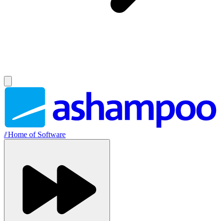
//
Home of Software