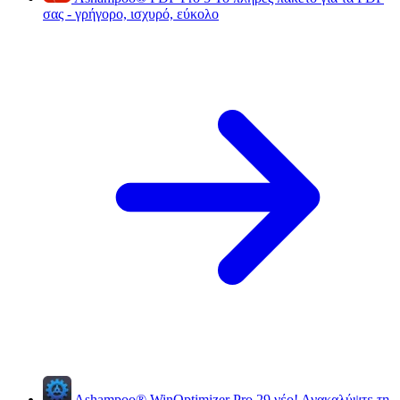
σας - γρήγορο, ισχυρό, εύκολο
Ashampoo
®
WinOptimizer Pro 29
νέο!
Ανακαλύψτε τη