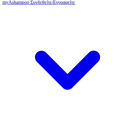
my
Ashampoo
Συνδεθείτε
/
Εγγραφείτε