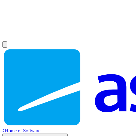
//
Home of Software