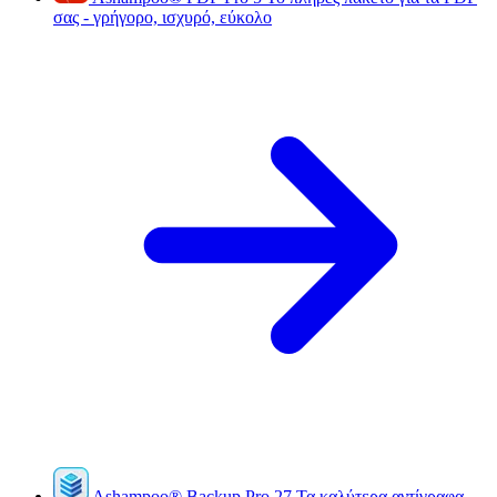
σας - γρήγορο, ισχυρό, εύκολο
Ashampoo
®
Backup Pro 27
Τα καλύτερα αντίγραφα