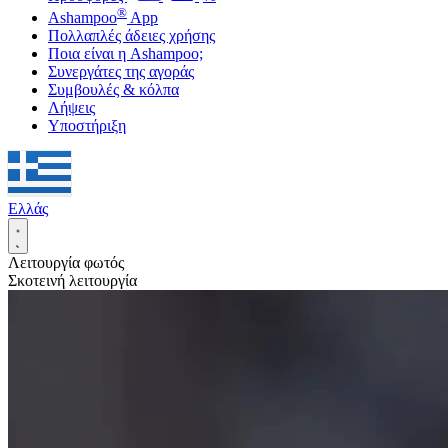
®
Ashampoo
App
Πολλαπλές άδειες χρήσης
Ποια είναι η Ashampoo;
Συνεργάτες της αγοράς
Συμβουλές & κόλπα
Λήψεις
Υποστήριξη
Ελλάς
Λειτουργία φωτός
Σκοτεινή λειτουργία