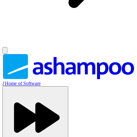
//
Home of Software