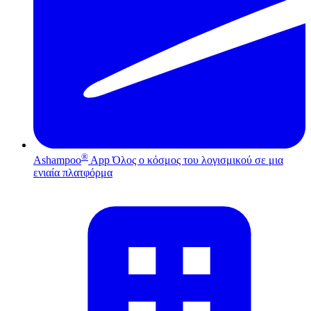
®
Ashampoo
App
Όλος ο κόσμος του λογισμικού σε μια
ενιαία πλατφόρμα