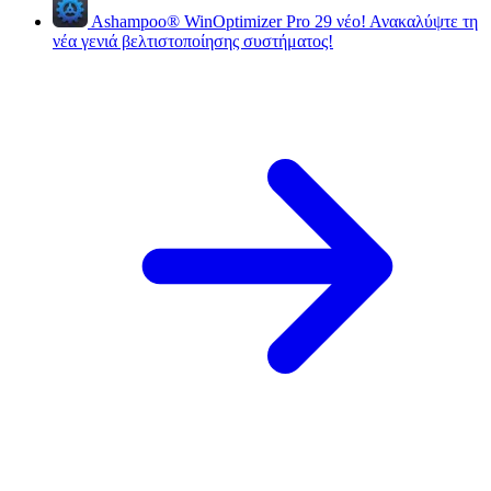
Ashampoo
®
WinOptimizer Pro 29
νέο!
Ανακαλύψτε τη
νέα γενιά βελτιστοποίησης συστήματος!