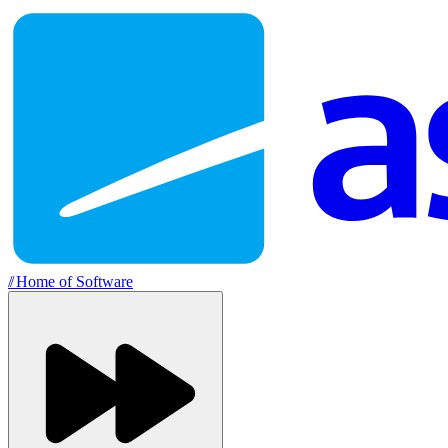
//
Home of Software