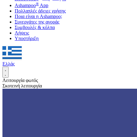
®
Ashampoo
App
Πολλαπλές άδειες χρήσης
Ποια είναι η Ashampoo;
Συνεργάτες της αγοράς
Συμβουλές & κόλπα
Λήψεις
Υποστήριξη
Ελλάς
Λειτουργία φωτός
Σκοτεινή λειτουργία