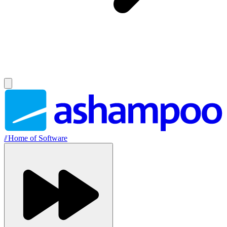
//
Home of Software