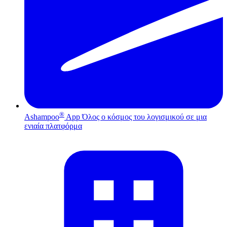
®
Ashampoo
App
Όλος ο κόσμος του λογισμικού σε μια
ενιαία πλατφόρμα