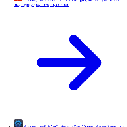
σας - γρήγορο, ισχυρό, εύκολο
Ashampoo
®
WinOptimizer Pro 29
νέο!
Ανακαλύψτε τη