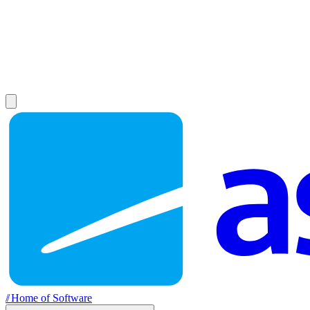
//
Home of Software