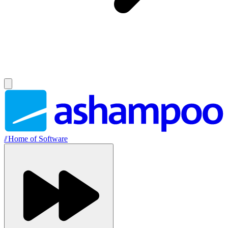
//
Home of Software