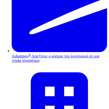
®
Ashampoo
App
Όλος ο κόσμος του λογισμικού σε μια
ενιαία πλατφόρμα