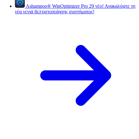
Ashampoo
®
WinOptimizer Pro 29
νέο!
Ανακαλύψτε τη
νέα γενιά βελτιστοποίησης συστήματος!