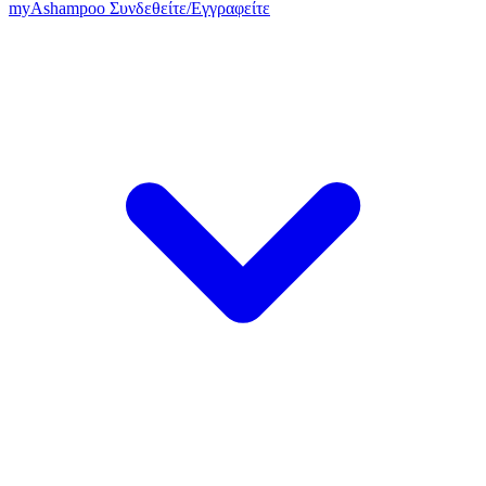
my
Ashampoo
Συνδεθείτε
/
Εγγραφείτε