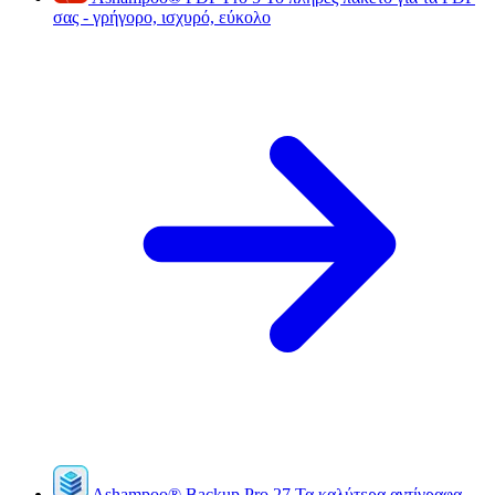
σας - γρήγορο, ισχυρό, εύκολο
Ashampoo
®
Backup Pro 27
Τα καλύτερα αντίγραφα