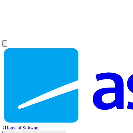
//
Home of Software