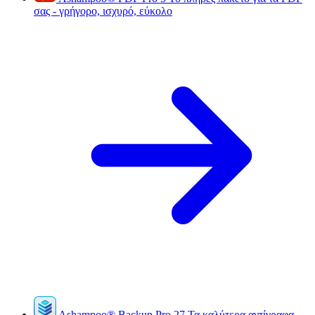
σας - γρήγορο, ισχυρό, εύκολο
Ashampoo
®
Backup Pro 27
Τα καλύτερα αντίγραφα