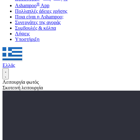
®
Ashampoo
App
Πολλαπλές άδειες χρήσης
Ποια είναι η Ashampoo;
Συνεργάτες της αγοράς
Συμβουλές & κόλπα
Λήψεις
Υποστήριξη
Ελλάς
Λειτουργία φωτός
Σκοτεινή λειτουργία