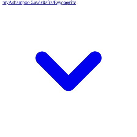
my
Ashampoo
Συνδεθείτε
/
Εγγραφείτε