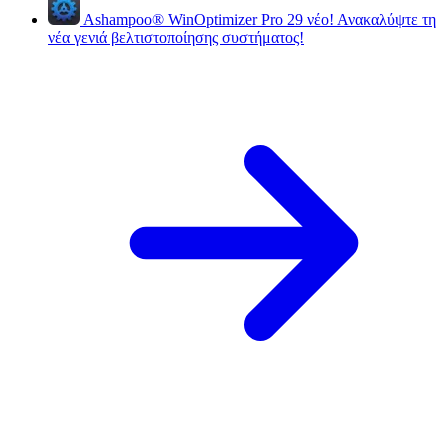
Ashampoo
®
WinOptimizer Pro 29
νέο!
Ανακαλύψτε τη
νέα γενιά βελτιστοποίησης συστήματος!