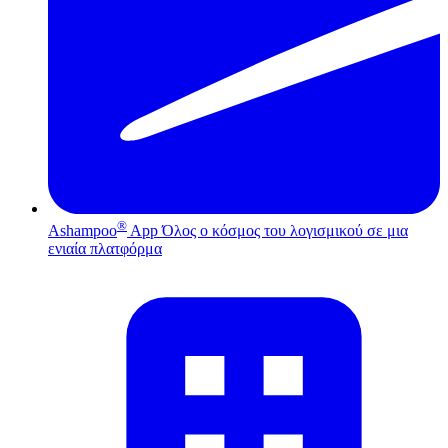
®
Ashampoo
App
Όλος ο κόσμος του λογισμικού σε μια
ενιαία πλατφόρμα