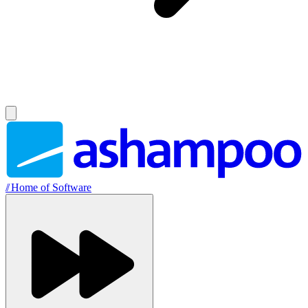
//
Home of Software