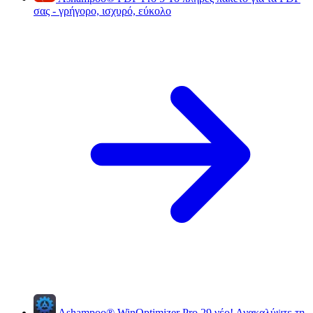
σας - γρήγορο, ισχυρό, εύκολο
Ashampoo
®
WinOptimizer Pro 29
νέο!
Ανακαλύψτε τη