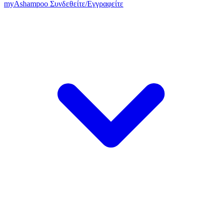
my
Ashampoo
Συνδεθείτε
/
Εγγραφείτε