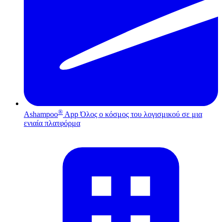
®
Ashampoo
App
Όλος ο κόσμος του λογισμικού σε μια
ενιαία πλατφόρμα