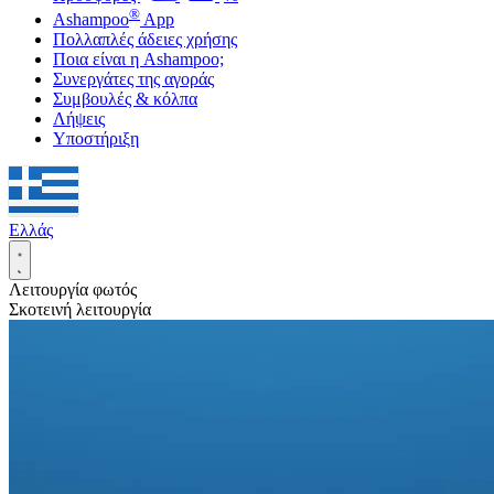
®
Ashampoo
App
Πολλαπλές άδειες χρήσης
Ποια είναι η Ashampoo;
Συνεργάτες της αγοράς
Συμβουλές & κόλπα
Λήψεις
Υποστήριξη
Ελλάς
Λειτουργία φωτός
Σκοτεινή λειτουργία