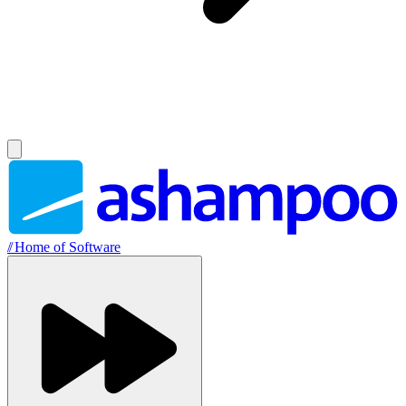
//
Home of Software