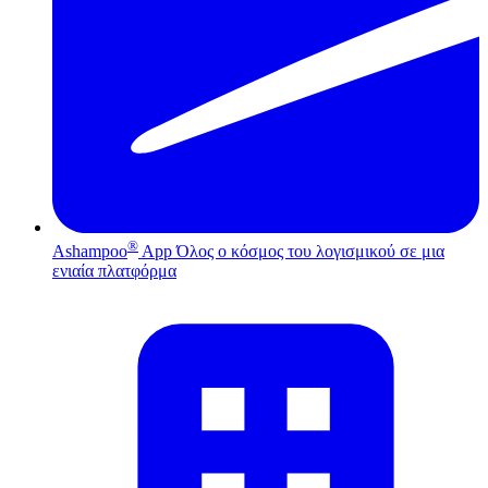
®
Ashampoo
App
Όλος ο κόσμος του λογισμικού σε μια
ενιαία πλατφόρμα