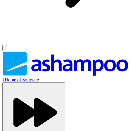
//
Home of Software