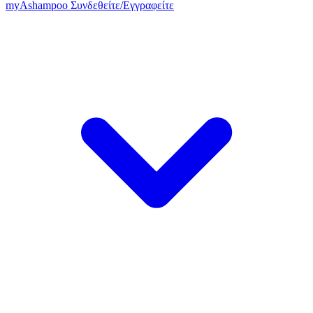
my
Ashampoo
Συνδεθείτε
/
Εγγραφείτε