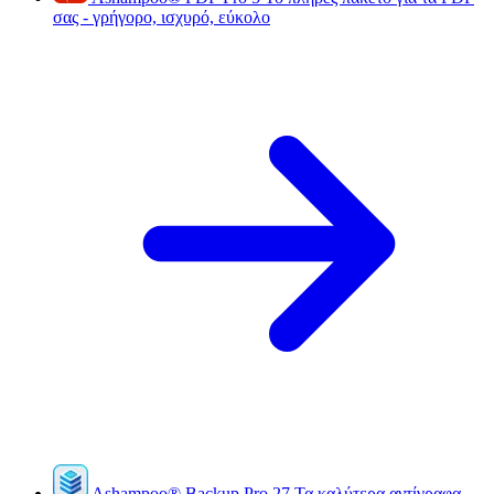
σας - γρήγορο, ισχυρό, εύκολο
Ashampoo
®
Backup Pro 27
Τα καλύτερα αντίγραφα