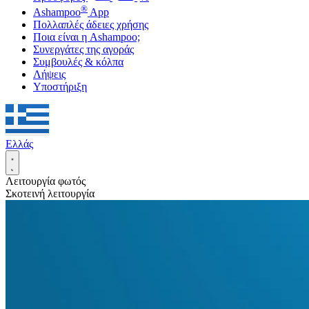
®
Ashampoo
App
Πολλαπλές άδειες χρήσης
Ποια είναι η Ashampoo;
Συνεργάτες της αγοράς
Συμβουλές & κόλπα
Λήψεις
Υποστήριξη
Ελλάς
Λειτουργία φωτός
Σκοτεινή λειτουργία