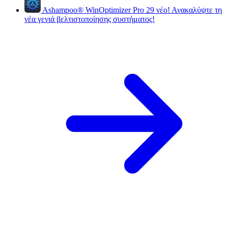
Ashampoo
®
WinOptimizer Pro 29
νέο!
Ανακαλύψτε τη
νέα γενιά βελτιστοποίησης συστήματος!