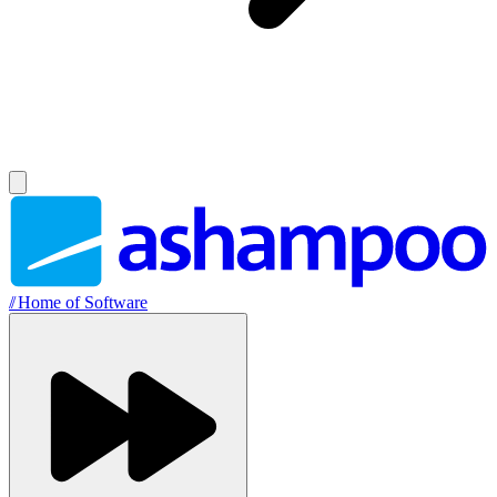
//
Home of Software