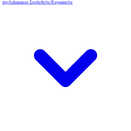
my
Ashampoo
Συνδεθείτε
/
Εγγραφείτε