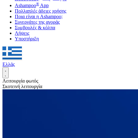
®
Ashampoo
App
Πολλαπλές άδειες χρήσης
Ποια είναι η Ashampoo;
Συνεργάτες της αγοράς
Συμβουλές & κόλπα
Λήψεις
Υποστήριξη
Ελλάς
Λειτουργία φωτός
Σκοτεινή λειτουργία