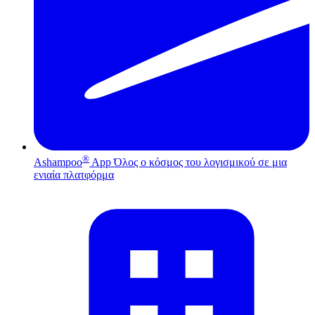
®
Ashampoo
App
Όλος ο κόσμος του λογισμικού σε μια
ενιαία πλατφόρμα