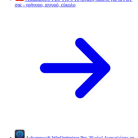
σας - γρήγορο, ισχυρό, εύκολο
Ashampoo
®
WinOptimizer Pro 29
νέο!
Ανακαλύψτε τη