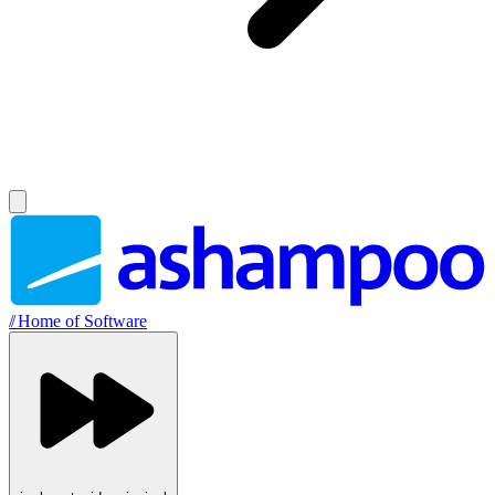
//
Home of Software