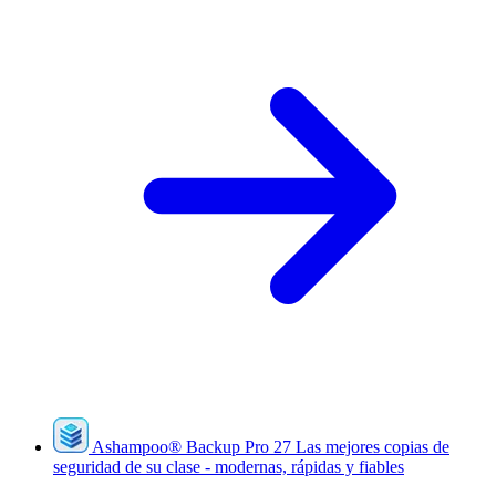
Ashampoo
®
Backup Pro 27
Las mejores copias de
seguridad de su clase - modernas, rápidas y fiables