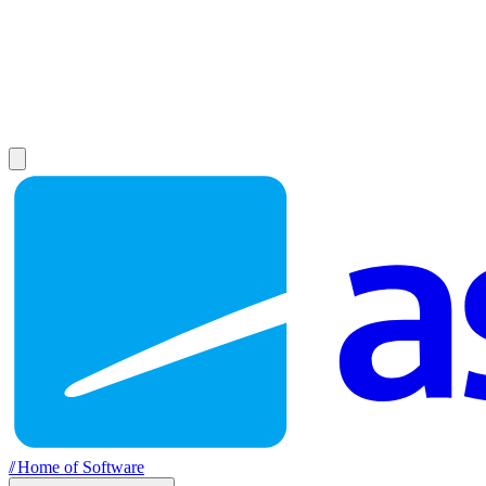
//
Home of Software