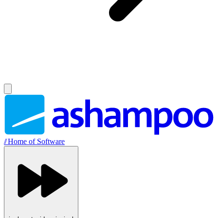
//
Home of Software