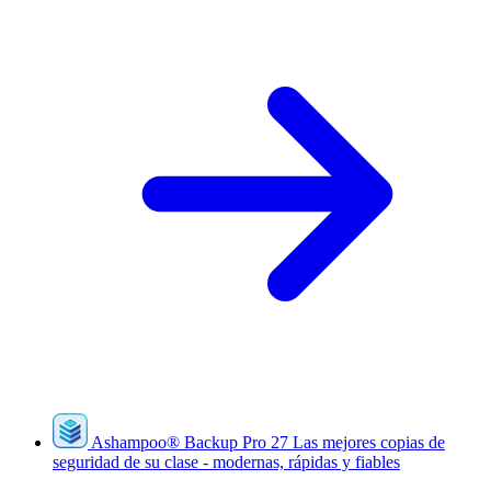
Ashampoo
®
Backup Pro 27
Las mejores copias de
seguridad de su clase - modernas, rápidas y fiables