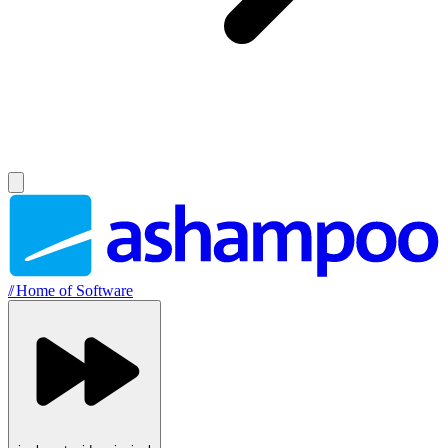
//
Home of Software