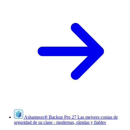
Ashampoo
®
Backup Pro 27
Las mejores copias de
seguridad de su clase - modernas, rápidas y fiables