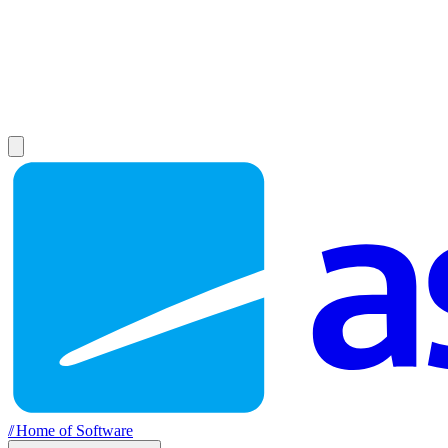
//
Home of Software