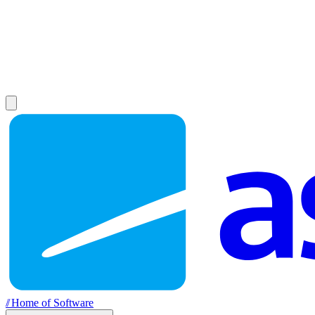
//
Home of Software