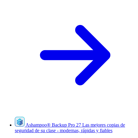
Ashampoo
®
Backup Pro 27
Las mejores copias de
seguridad de su clase - modernas, rápidas y fiables