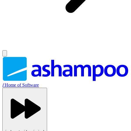
//
Home of Software