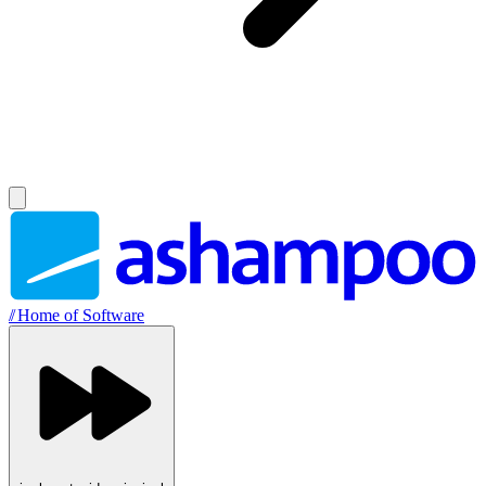
//
Home of Software