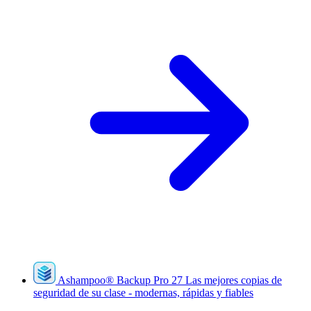
Ashampoo
®
Backup Pro 27
Las mejores copias de
seguridad de su clase - modernas, rápidas y fiables