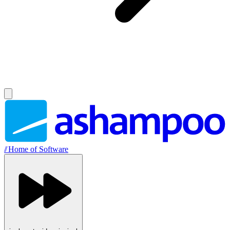
//
Home of Software