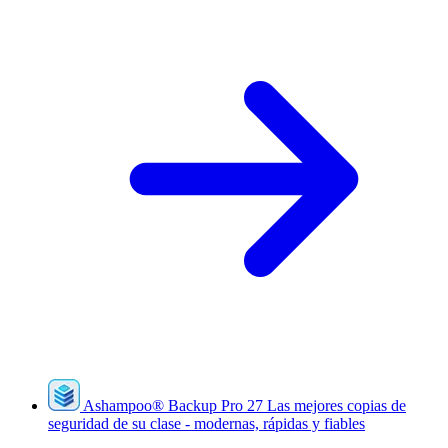
Ashampoo
®
Backup Pro 27
Las mejores copias de
seguridad de su clase - modernas, rápidas y fiables