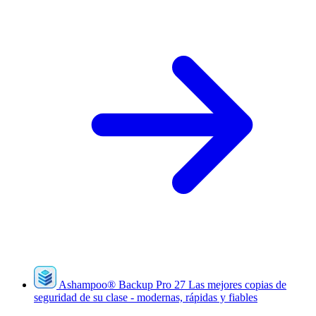
Ashampoo
®
Backup Pro 27
Las mejores copias de
seguridad de su clase - modernas, rápidas y fiables