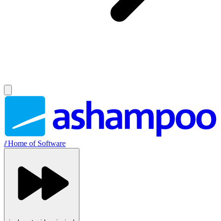
//
Home of Software