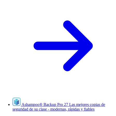
Ashampoo
®
Backup Pro 27
Las mejores copias de
seguridad de su clase - modernas, rápidas y fiables