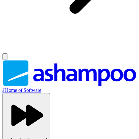
//
Home of Software