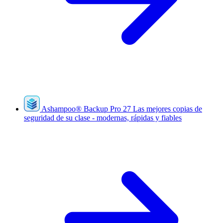
Ashampoo
®
Backup Pro 27
Las mejores copias de
seguridad de su clase - modernas, rápidas y fiables