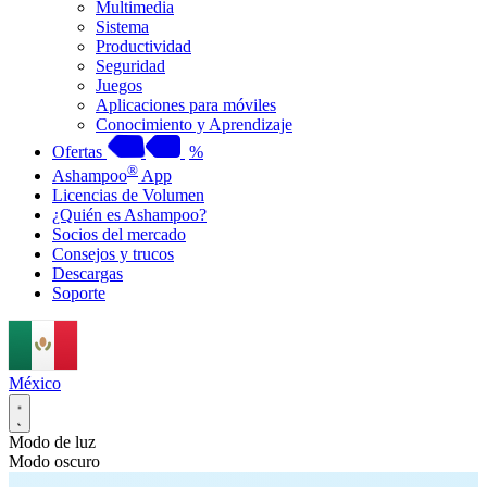
Multimedia
Sistema
Productividad
Seguridad
Juegos
Aplicaciones para móviles
Conocimiento y Aprendizaje
Ofertas
%
®
Ashampoo
App
Licencias de Volumen
¿Quién es Ashampoo?
Socios del mercado
Consejos y trucos
Descargas
Soporte
México
Modo de luz
Modo oscuro