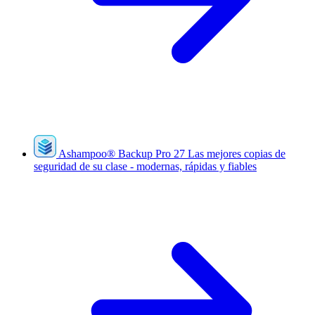
Ashampoo
®
Backup Pro 27
Las mejores copias de
seguridad de su clase - modernas, rápidas y fiables