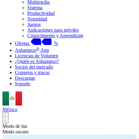
Multimedia
Sistema
Productividad
Seguridad
Juegos
Aplicaciones para móviles
Conocimiento y Aprendizaje
Ofertas
%
®
Ashampoo
App
Licencias de Volumen
¿Quién es Ashampoo?
Socios del mercado
Consejos y trucos
Descargas
Soporte
México
Modo de luz
Modo oscuro