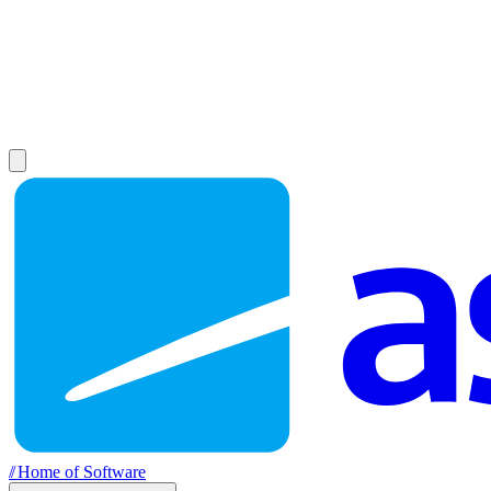
//
Home of Software