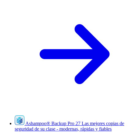
Ashampoo
®
Backup Pro 27
Las mejores copias de
seguridad de su clase - modernas, rápidas y fiables