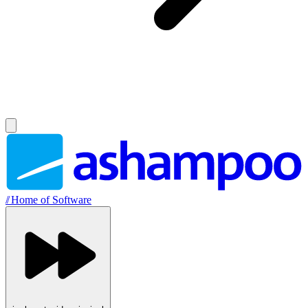
//
Home of Software