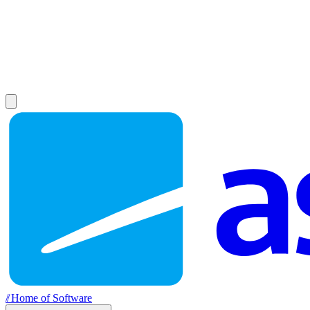
//
Home of Software