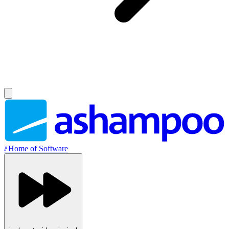
//
Home of Software