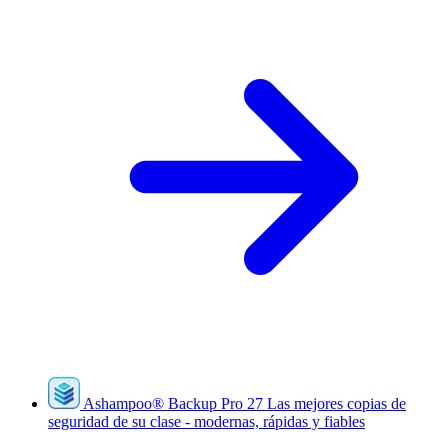
Ashampoo
®
Backup Pro 27
Las mejores copias de
seguridad de su clase - modernas, rápidas y fiables