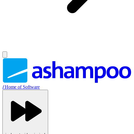
//
Home of Software