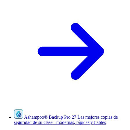
Ashampoo
®
Backup Pro 27
Las mejores copias de
seguridad de su clase - modernas, rápidas y fiables