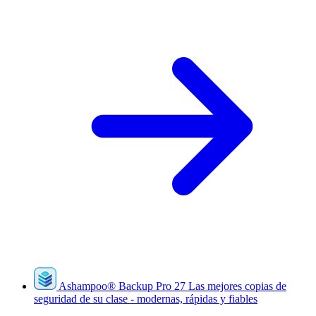
Ashampoo
®
Backup Pro 27
Las mejores copias de
seguridad de su clase - modernas, rápidas y fiables