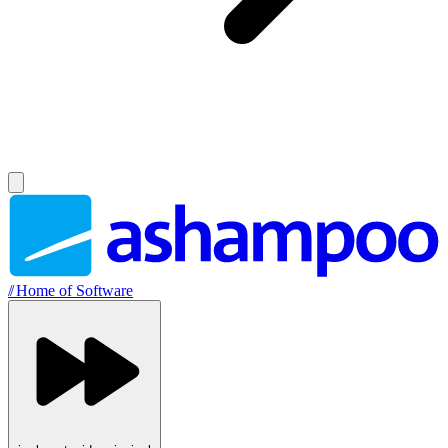
//
Home of Software