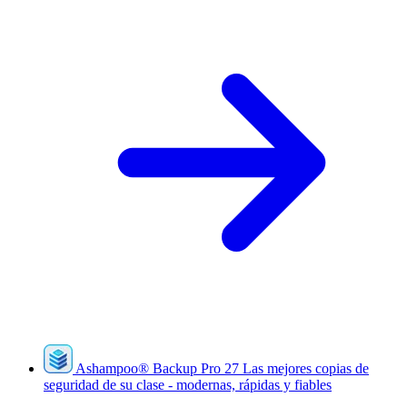
Ashampoo
®
Backup Pro 27
Las mejores copias de
seguridad de su clase - modernas, rápidas y fiables