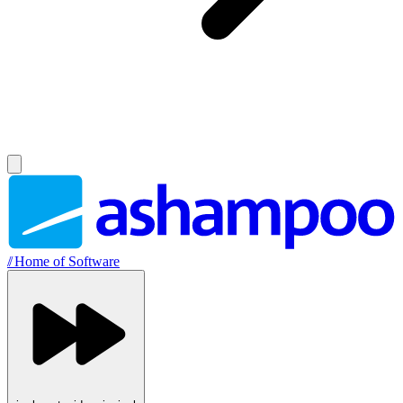
//
Home of Software