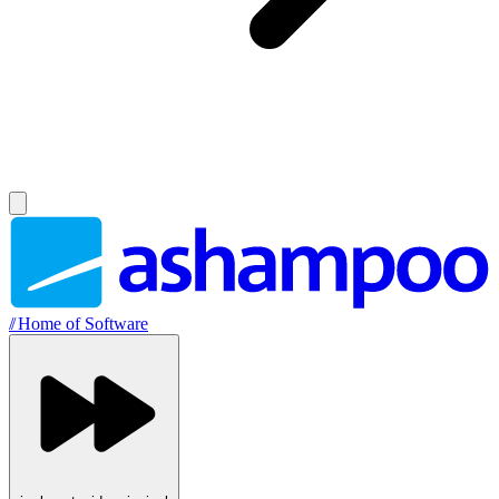
//
Home of Software