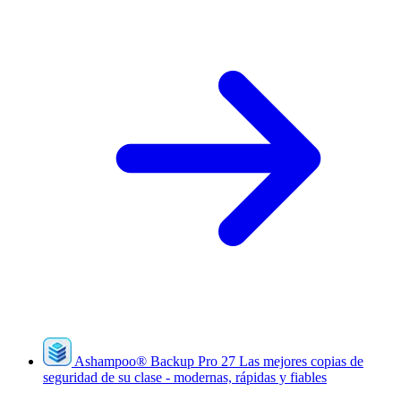
Ashampoo
®
Backup Pro 27
Las mejores copias de
seguridad de su clase - modernas, rápidas y fiables