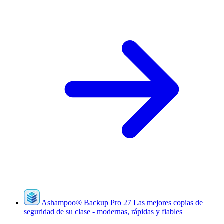
Ashampoo
®
Backup Pro 27
Las mejores copias de
seguridad de su clase - modernas, rápidas y fiables