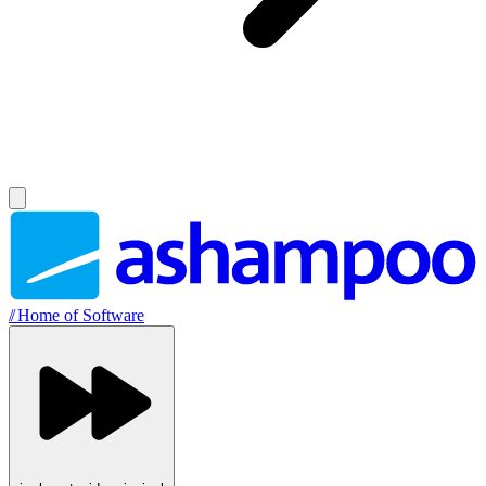
//
Home of Software