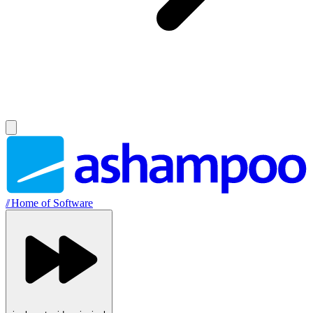
//
Home of Software