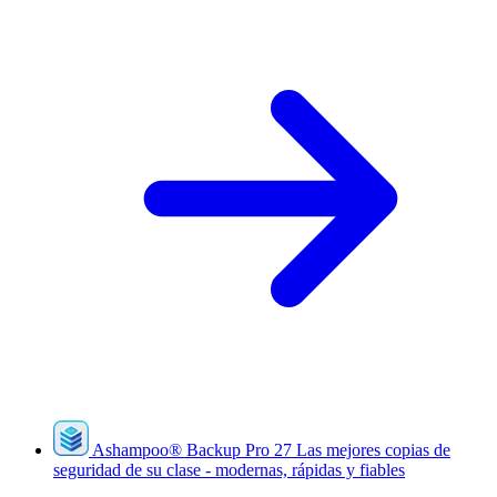
Ashampoo
®
Backup Pro 27
Las mejores copias de
seguridad de su clase - modernas, rápidas y fiables