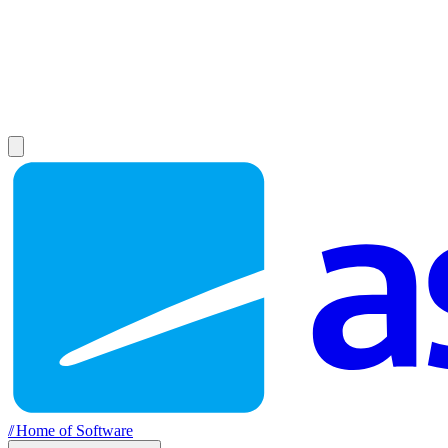
//
Home of Software