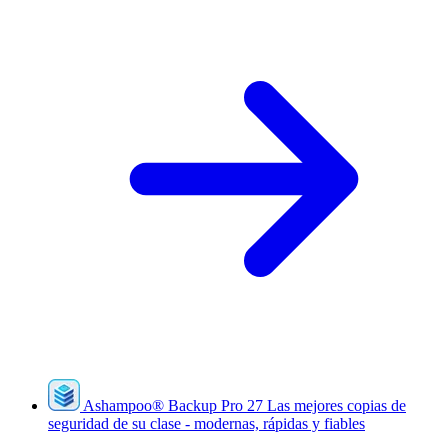
Ashampoo
®
Backup Pro 27
Las mejores copias de
seguridad de su clase - modernas, rápidas y fiables