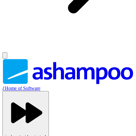
//
Home of Software