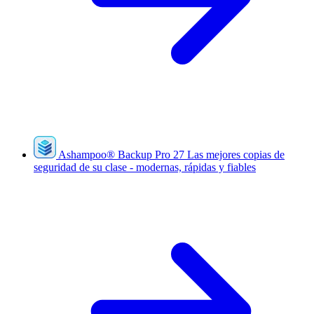
Ashampoo
®
Backup Pro 27
Las mejores copias de
seguridad de su clase - modernas, rápidas y fiables