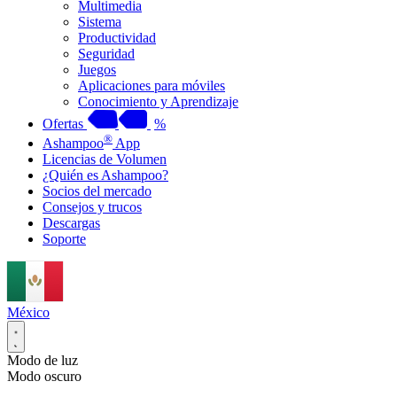
Multimedia
Sistema
Productividad
Seguridad
Juegos
Aplicaciones para móviles
Conocimiento y Aprendizaje
Ofertas
%
®
Ashampoo
App
Licencias de Volumen
¿Quién es Ashampoo?
Socios del mercado
Consejos y trucos
Descargas
Soporte
México
Modo de luz
Modo oscuro