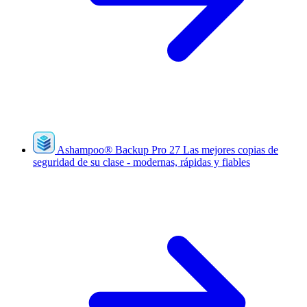
Ashampoo
®
Backup Pro 27
Las mejores copias de
seguridad de su clase - modernas, rápidas y fiables