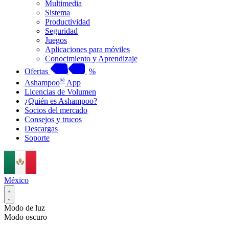
Multimedia
Sistema
Productividad
Seguridad
Juegos
Aplicaciones para móviles
Conocimiento y Aprendizaje
Ofertas
%
®
Ashampoo
App
Licencias de Volumen
¿Quién es Ashampoo?
Socios del mercado
Consejos y trucos
Descargas
Soporte
México
Modo de luz
Modo oscuro