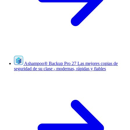
Ashampoo
®
Backup Pro 27
Las mejores copias de
seguridad de su clase - modernas, rápidas y fiables