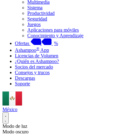
Multimedia
Sistema
Productividad
Seguridad
Juegos
Aplicaciones para móviles
Conocimiento y Aprendizaje
Ofertas
%
®
Ashampoo
App
Licencias de Volumen
¿Quién es Ashampoo?
Socios del mercado
Consejos y trucos
Descargas
Soporte
México
Modo de luz
Modo oscuro