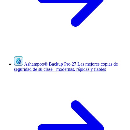
Ashampoo
®
Backup Pro 27
Las mejores copias de
seguridad de su clase - modernas, rápidas y fiables