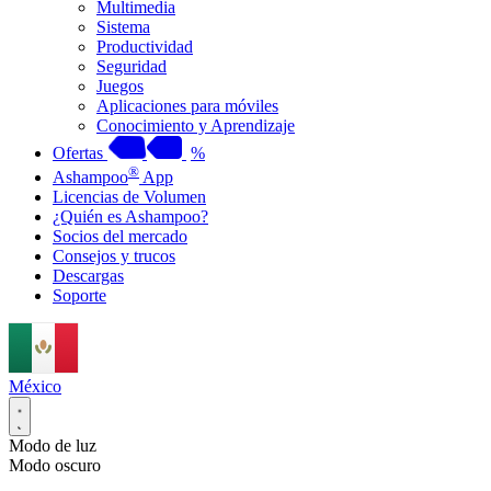
Multimedia
Sistema
Productividad
Seguridad
Juegos
Aplicaciones para móviles
Conocimiento y Aprendizaje
Ofertas
%
®
Ashampoo
App
Licencias de Volumen
¿Quién es Ashampoo?
Socios del mercado
Consejos y trucos
Descargas
Soporte
México
Modo de luz
Modo oscuro