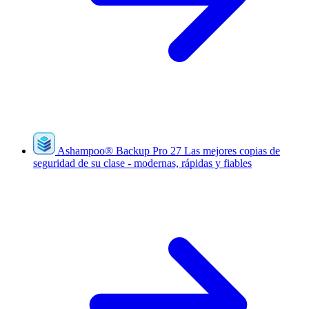
Ashampoo
®
Backup Pro 27
Las mejores copias de
seguridad de su clase - modernas, rápidas y fiables