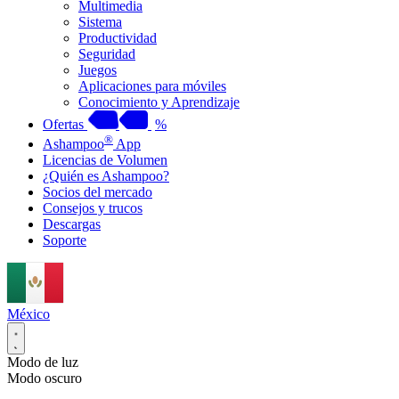
Multimedia
Sistema
Productividad
Seguridad
Juegos
Aplicaciones para móviles
Conocimiento y Aprendizaje
Ofertas
%
®
Ashampoo
App
Licencias de Volumen
¿Quién es Ashampoo?
Socios del mercado
Consejos y trucos
Descargas
Soporte
México
Modo de luz
Modo oscuro