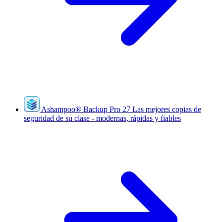
Ashampoo
®
Backup Pro 27
Las mejores copias de
seguridad de su clase - modernas, rápidas y fiables