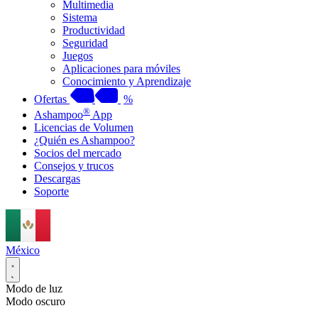
Multimedia
Sistema
Productividad
Seguridad
Juegos
Aplicaciones para móviles
Conocimiento y Aprendizaje
Ofertas
%
®
Ashampoo
App
Licencias de Volumen
¿Quién es Ashampoo?
Socios del mercado
Consejos y trucos
Descargas
Soporte
México
Modo de luz
Modo oscuro