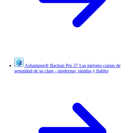
Ashampoo
®
Backup Pro 27
Las mejores copias de
seguridad de su clase - modernas, rápidas y fiables