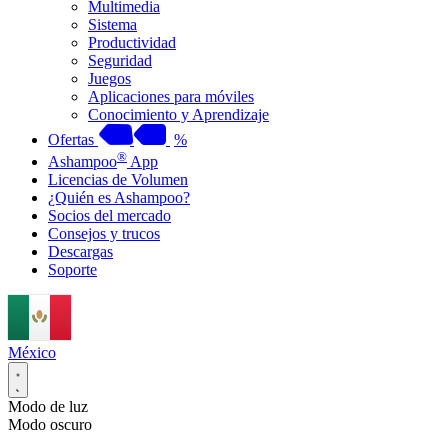
Multimedia
Sistema
Productividad
Seguridad
Juegos
Aplicaciones para móviles
Conocimiento y Aprendizaje
Ofertas
%
®
Ashampoo
App
Licencias de Volumen
¿Quién es Ashampoo?
Socios del mercado
Consejos y trucos
Descargas
Soporte
México
Modo de luz
Modo oscuro